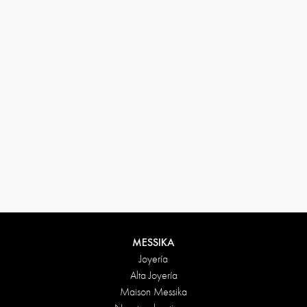
33 1 78 42 12 32
conciergerie@messikagroup.com
Condiciones de devolución
MESSIKA
Joyería
Alta Joyería
Maison Messika