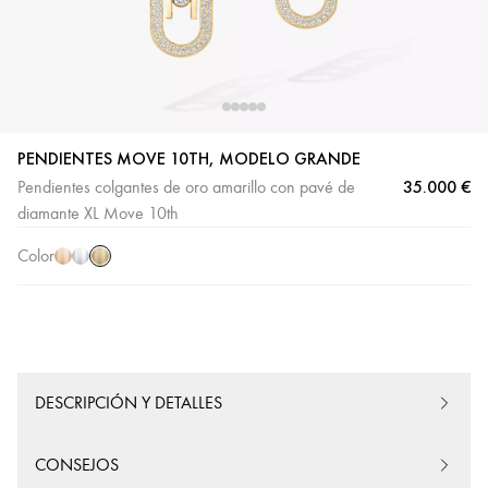
PENDIENTES MOVE 10TH, MODELO GRANDE
35.000 €
Pendientes colgantes de oro amarillo con pavé de
Oro
Oro
Oro
diamante XL Move 10th
amarillo
rosa
blanco
Color
DESCRIPCIÓN Y DETALLES
CONSEJOS