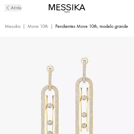
Pendientes
Atrás
colgantes
de
Oro
Messika
|
Move 10th
|
Pendientes Move 10th, modelo grande
Amarillo
con
Pavé
de
Diamante
XL
Move
10th
|
Messika
06823-
YG