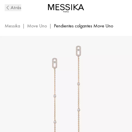
Pendientes
Atrás
Colgantes
de
Diamantes
Messika
|
Move Uno
|
Pendientes colgantes Move Uno
en
Oro
Rosa
Move
Uno
|
Messika
11321-
PG