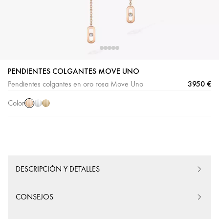
PENDIENTES COLGANTES MOVE UNO
Oro
Oro
Oro
3950 €
Pendientes colgantes en oro rosa Move Uno
rosa
blanco
amarillo
Color
DESCRIPCIÓN Y DETALLES
CONSEJOS