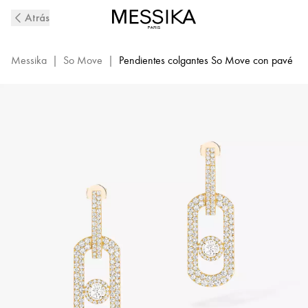
Pendientes
Atrás
colgantes
con
pavé
Messika
|
So Move
|
Pendientes colgantes So Move con pavé
de
diamantes
XL
en
oro
amarillo
So
Move
|
Messika
13123-
YG