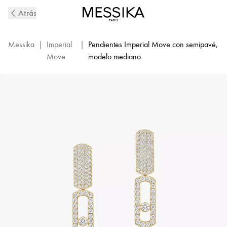
Pendientes
Atrás
GM
de
Diamantes
Messika
|
Imperial
|
Pendientes Imperial Move con semipavé,
en
Move
modelo mediano
Oro
Amarillo
Imperial
Move
|
Messika
13754-
YG