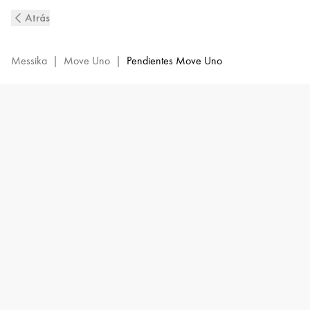
Pendientes
Atrás
de
Diamantes
en
Messika
|
Move Uno
|
Pendientes Move Uno
Oro
Amarillo
Move
Uno
|
Messika
12182-
YG