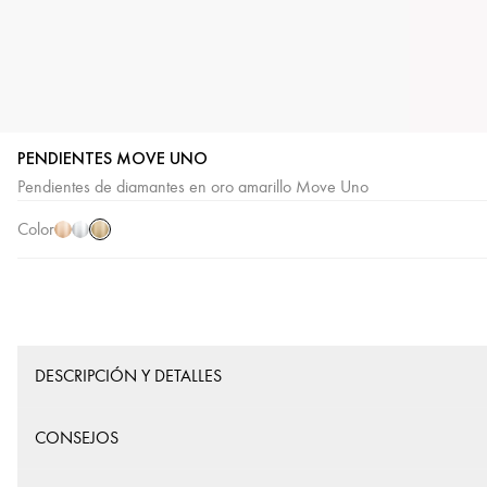
PENDIENTES MOVE UNO
Oro
Oro
Oro
Pendientes de diamantes en oro amarillo Move Uno
amarillo
rosa
blanco
Color
DESCRIPCIÓN Y DETALLES
CONSEJOS