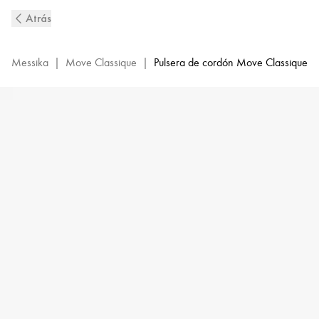
Pulsera
Atrás
de
cordón
con
Messika
|
Move Classique
|
Pulsera de cordón Move Classique
diamantes
en
oro
blanco
Move
Classique
|
Messika
05311-
WG