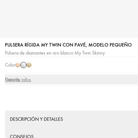
PULSERA RÍGIDA MY TWIN CON PAVÉ, MODELO PEQUEÑO
Oro
Oro
Oro
Pulsera de diamantes en oro blanco My Twin Skinny
blanco
rosa
amarillo
Color
Tamaño
Guía de tallas
DESCRIPCIÓN Y DETALLES
CONSEJOS