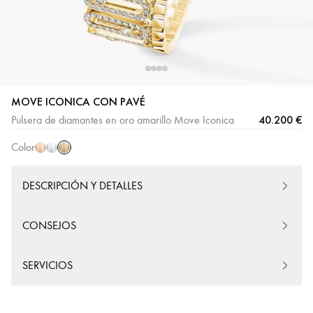
MOVE ICONICA CON PAVÉ
Oro
Oro
Oro
40.200 €
Pulsera de diamantes en oro amarillo Move Iconica
amarillo
rosa
blanco
Color
DESCRIPCIÓN Y DETALLES
CONSEJOS
SERVICIOS