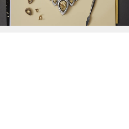
{{
Discover
}}