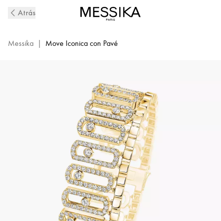
Pulsera
Atrás
de
diamantes
en
Messika
|
Move Iconica con Pavé
oro
amarillo
con
pavé
Move
Iconica
|
Messika
12977-
YG