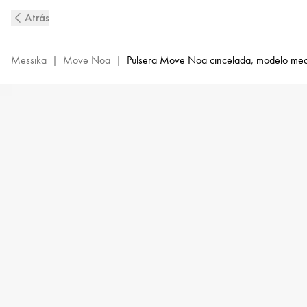
Pulsera
Atrás
rígida
de
diamantes
Messika
|
Move Noa
|
Pulsera Move Noa cincelada, modelo me
en
oro
rosa
cincelado
Move
Noa
|
Messika
14481-
PG