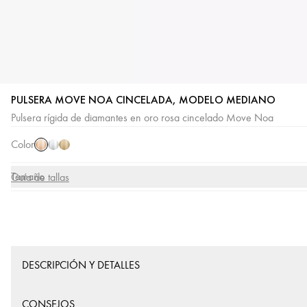
PULSERA MOVE NOA CINCELADA, MODELO MEDIANO
Oro
Oro
Oro
Pulsera rígida de diamantes en oro rosa cincelado Move Noa
rosa
blanco
amarillo
Color
Tamaño
Guía de tallas
DESCRIPCIÓN Y DETALLES
CONSEJOS