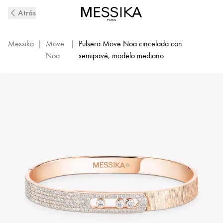
Pulsera
Atrás
rígida
de
diamantes
Messika
|
Move
|
Pulsera Move Noa cincelada con
con
Noa
semipavé, modelo mediano
semipavé
en
oro
rosa
cincelado
Move
Noa
|
Messika
14501-
PG