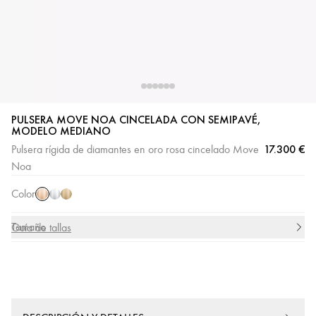
PULSERA MOVE NOA CINCELADA CON SEMIPAVÉ,
MODELO MEDIANO
Oro
Oro
Oro
17.300 €
Pulsera rígida de diamantes en oro rosa cincelado Move
rosa
blanco
amarillo
Noa
Color
Tamaño
Guía de tallas