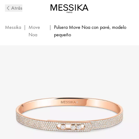
Pulsera
Atrás
rígida
de
diamantes
Messika
|
Move
|
Pulsera Move Noa con pavé, modelo
con
Noa
pequeño
pavé
completo
en
oro
rosa
Move
Noa
|
Messika
12721-
PG