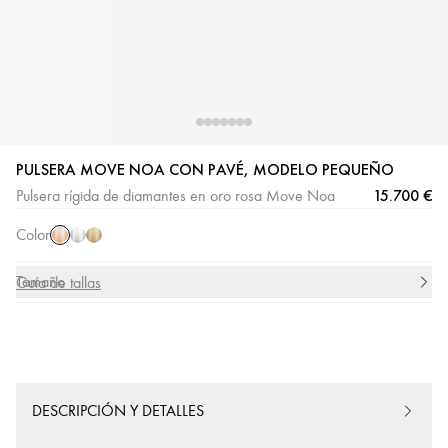
Oro
Oro
Oro
PULSERA MOVE NOA CON PAVÉ, MODELO PEQUEÑO
rosa
blanco
amarillo
15.700 €
Pulsera rígida de diamantes en oro rosa Move Noa
Color
Tamaño
Guía de tallas
DESCRIPCIÓN Y DETALLES