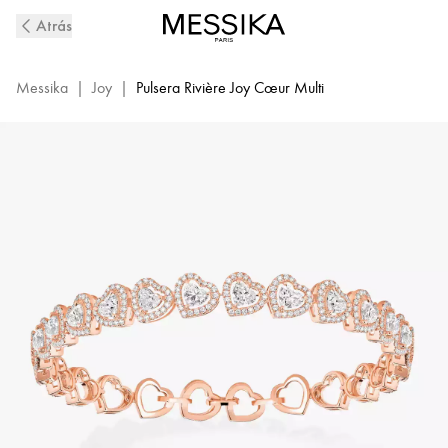
Pulsera
Atrás
rivière
de
diamantes
Messika
|
Joy
|
Pulsera Rivière Joy Cœur Multi
en
oro
rosa
Joy
Coeur
|
Messika
12748-
PG