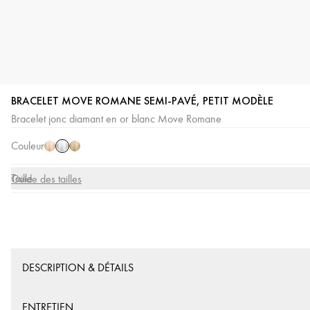
BRACELET MOVE ROMANE SEMI-PAVÉ, PETIT MODÈLE
Or
Or
Or
Bracelet jonc diamant en or blanc Move Romane
Blanc
Rose
Jaune
Couleur
Taille
Guide des tailles
DESCRIPTION & DÉTAILS
ENTRETIEN