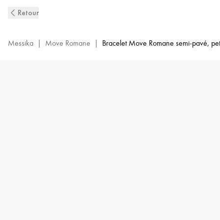
Bracelet
Retour
Jonc
Diamant
en
Messika
|
Move Romane
|
Bracelet Move Romane semi-pavé, pet
Or
Blanc
Move
Romane
|
Messika
06514-
WG