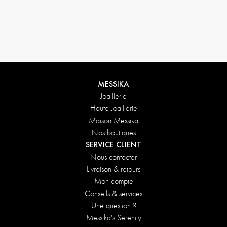
Conditions de retours
MESSIKA
Joaillerie
Haute Joaillerie
Maison Messika
Nos boutiques
SERVICE CLIENT
Nous contacter
Livraison & retours
Mon compte
Conseils & services
Une question ?
Messika's Serenity