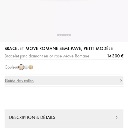
Or
Or
Or
BRACELET MOVE ROMANE SEMI-PAVÉ, PETIT MODÈLE
Rose
Blanc
Jaune
14 300 €
Bracelet jonc diamant en or rose Move Romane
Couleur
Taille
Guide des tailles
DESCRIPTION & DÉTAILS