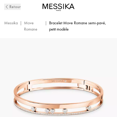
Bracelet
Retour
Jonc
Diamant
en
Messika
|
Move
|
Bracelet Move Romane semi-pavé,
Or
Romane
petit modèle
Rose
Move
Romane
|
Messika
06514-
PG