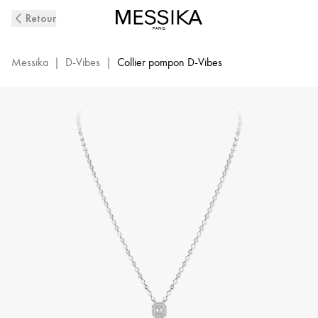
Collier
Retour
Pompon
Diamant
en
Messika
|
D-Vibes
|
Collier pompon D-Vibes
Or
Blanc
D-
Vibes
|
Messika
13175-
WG