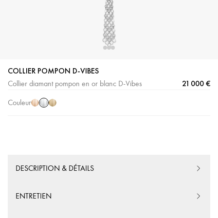
COLLIER POMPON D-VIBES
Or
Or
Or
21 000 €
Collier diamant pompon en or blanc D-Vibes
Blanc
Rose
Jaune
Couleur
DESCRIPTION & DÉTAILS
ENTRETIEN