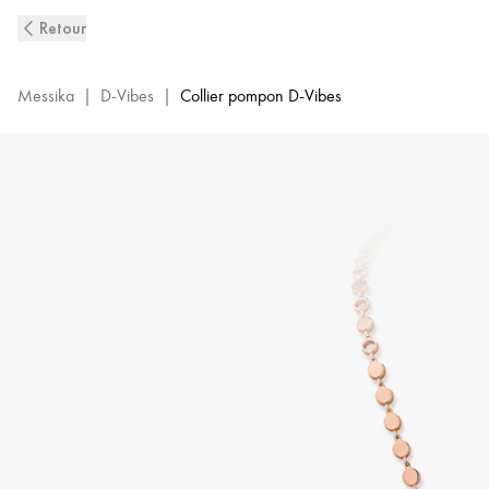
Collier
Retour
Pompon
Diamant
en
Messika
|
D-Vibes
|
Collier pompon D-Vibes
Or
Rose
D-
Vibes
|
Messika
13175-
PG