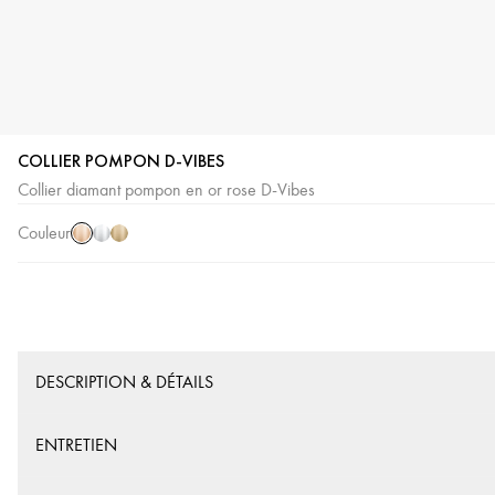
COLLIER POMPON D-VIBES
Or
Or
Or
Collier diamant pompon en or rose D-Vibes
Rose
Blanc
Jaune
Couleur
DESCRIPTION & DÉTAILS
ENTRETIEN