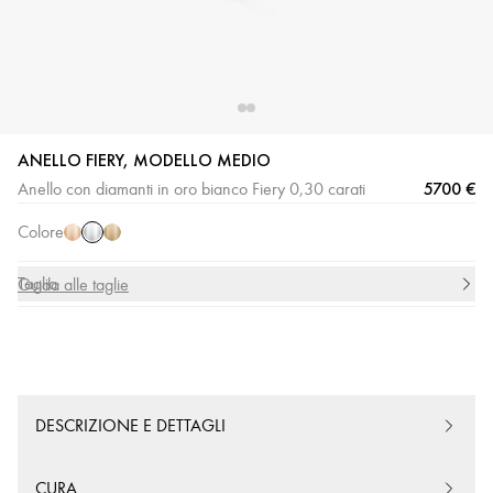
ANELLO FIERY, MODELLO MEDIO
Oro
Oro
Oro
5700 €
Anello con diamanti in oro bianco Fiery 0,30 carati
bianco
rosa
giallo
Colore
Taglia
Guida alle taglie
DESCRIZIONE E DETTAGLI
CURA