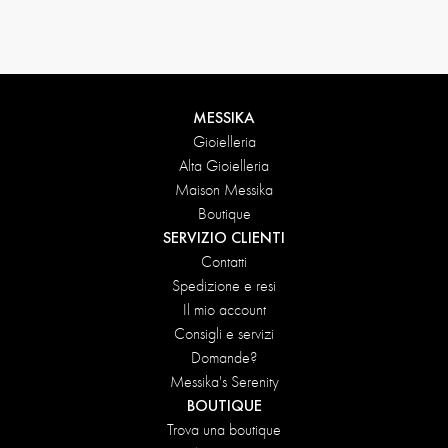
Condizioni di reso
MESSIKA
Gioielleria
Alta Gioielleria
Maison Messika
Boutique
SERVIZIO CLIENTI
Contatti
Spedizione e resi
Il mio account
Consigli e servizi
Domande?
Messika's Serenity
BOUTIQUE
Trova una boutique