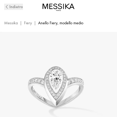
Anello
Indietro
con
diamanti
in
Messika
|
Fiery
|
Anello Fiery, modello medio
oro
bianco
Fiery
|
Messika
12331-
WG