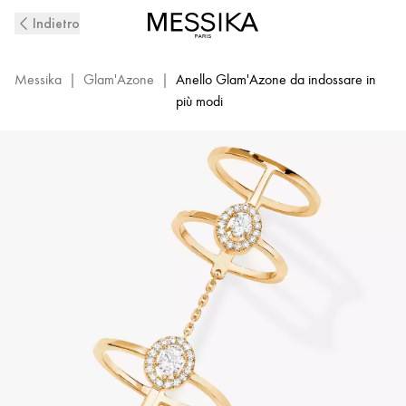
Doppio
Indietro
anello
con
diamanti
Messika
|
Glam'Azone
|
Anello Glam'Azone da indossare in
in
più modi
oro
giallo
Glam'Azone
|
Messika
06141-
YG