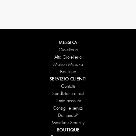
Condizioni di reso
MESSIKA
Gioielleria
Alta Gioielleria
Maison Messika
Boutique
SERVIZIO CLIENTI
Contatti
Spedizione e resi
Il mio account
Consigli e servizi
Domande?
Messika's Serenity
BOUTIQUE