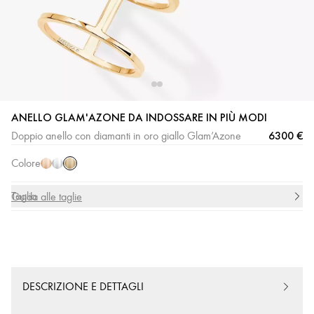
Oro
Oro
Oro
ANELLO GLAM'AZONE DA INDOSSARE IN PIÙ MODI
giallo
rosa
bianco
6300 €
Doppio anello con diamanti in oro giallo Glam’Azone
Colore
Taglia
Guida alle taglie
DESCRIZIONE E DETTAGLI