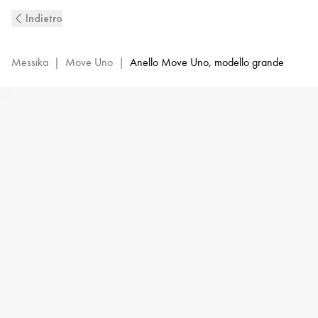
Anello
Indietro
con
diamante
in
Messika
|
Move Uno
|
Anello Move Uno, modello grande
oro
giallo
Move
Uno
|
Messika
12390-
YG