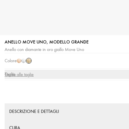
ANELLO MOVE UNO, MODELLO GRANDE
Oro
Oro
Oro
Anello con diamante in oro giallo Move Uno
giallo
rosa
bianco
Colore
Taglia
Guida alle taglie
DESCRIZIONE E DETTAGLI
CURA