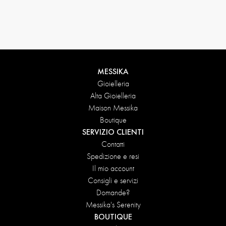
Condizioni di reso
MESSIKA
Gioielleria
Alta Gioielleria
Maison Messika
Boutique
SERVIZIO CLIENTI
Contatti
Spedizione e resi
Il mio account
Consigli e servizi
Domande?
Messika's Serenity
BOUTIQUE