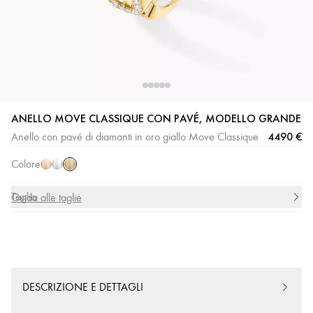
Oro
Oro
Oro
ANELLO MOVE CLASSIQUE CON PAVÉ, MODELLO GRANDE
giallo
rosa
bianco
4490 €
Anello con pavé di diamanti in oro giallo Move Classique
Colore
Taglia
Guida alle taglie
DESCRIZIONE E DETTAGLI