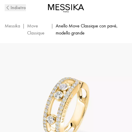
Anello
Indietro
con
pavé
di
Messika
|
Move
|
Anello Move Classique con pavé,
diamanti
Classique
modello grande
in
oro
giallo
Move
Classique
|
Messika
04000-
YG