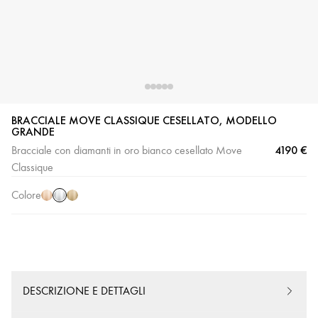
BRACCIALE MOVE CLASSIQUE CESELLATO, MODELLO
GRANDE
Oro
Oro
Oro
4190 €
Bracciale con diamanti in oro bianco cesellato Move
bianco
rosa
giallo
Classique
Colore
DESCRIZIONE E DETTAGLI