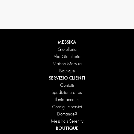
Condizioni di reso
MESSIKA
Gioielleria
Alta Gioielleria
Maison Messika
Boutique
SERVIZIO CLIENTI
Contatti
Spedizione e resi
Il mio account
Consigli e servizi
Domande?
Messika's Serenity
BOUTIQUE