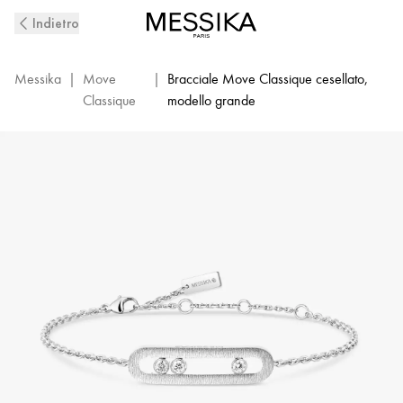
Bracciale
Indietro
con
diamanti
in
Messika
|
Move
|
Bracciale Move Classique cesellato,
oro
Classique
modello grande
bianco
cesellato
Move
Classique
|
Messika
14586-
WG