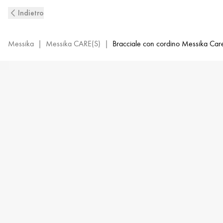
Bracciale
Indietro
con
cordino
nero
Messika
|
Messika CARE(S)
|
Bracciale con cordino Messika Car
e
pavé
di
diamanti
in
oro
bianco
MESSIKA
CARE(s)
|
Messika
14141-
WG