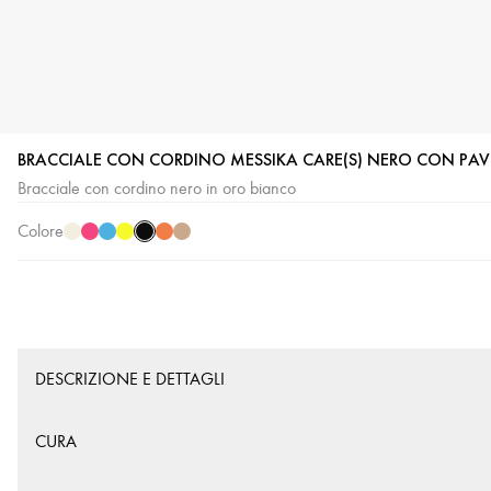
BRACCIALE CON CORDINO MESSIKA CARE(S) NERO CON PAV
Cordino
Cordino
Cordino
Cordino
Cordino
Cordino
Cordino
Bracciale con cordino nero in oro bianco
Nero
Crema
Rosa
Blu
Giallo
Arancione
Beige
Colore
DESCRIZIONE E DETTAGLI
CURA