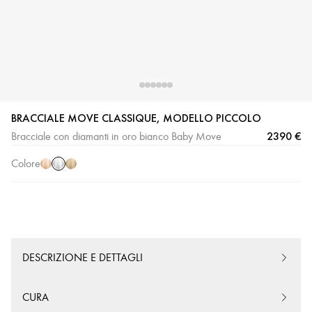
Oro
Oro
Oro
BRACCIALE MOVE CLASSIQUE, MODELLO PICCOLO
bianco
rosa
giallo
2390 €
Bracciale con diamanti in oro bianco Baby Move
Colore
DESCRIZIONE E DETTAGLI
CURA