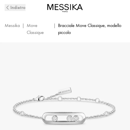
Bracciale
Indietro
con
diamanti
in
Messika
|
Move
|
Bracciale Move Classique, modello
oro
Classique
piccolo
bianco
Baby
Move
|
Messika
04324-
WG