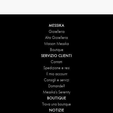
MESSIKA
Gioielleria
Alta Gioielleria
Maison Messika
Boutique
SERVIZIO CLIENTI
Contatti
Spedizione e resi
Il mio account
Consigli e servizi
Domande?
Messika's Serenity
BOUTIQUE
Trova una boutique
NOTIZIE