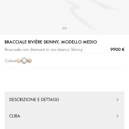
BRACCIALE RIVIÈRE SKINNY, MODELLO MEDIO
Oro
Oro
Oro
9900 €
Bracciale con diamanti in oro bianco Skinny
bianco
rosa
giallo
Colore
DESCRIZIONE E DETTAGLI
CURA