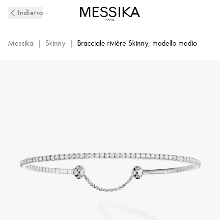
Bracciale
Indietro
con
diamanti
in
Messika
|
Skinny
|
Bracciale rivière Skinny, modello medio
oro
bianco
Skinny
|
Messika
04849-
WG