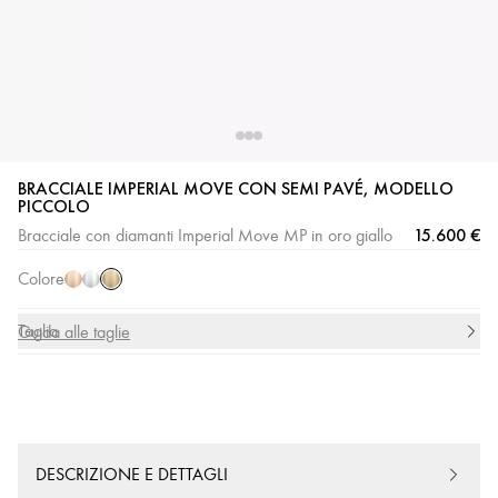
BRACCIALE IMPERIAL MOVE CON SEMI PAVÉ, MODELLO
Oro
Oro
Oro
PICCOLO
giallo
rosa
bianco
15.600 €
Bracciale con diamanti Imperial Move MP in oro giallo
Colore
Taglia
Guida alle taglie
DESCRIZIONE E DETTAGLI