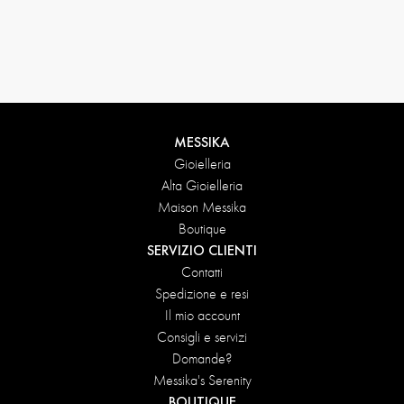
Condizioni di reso
MESSIKA
Gioielleria
Alta Gioielleria
Maison Messika
Boutique
SERVIZIO CLIENTI
Contatti
Spedizione e resi
Il mio account
Consigli e servizi
Domande?
Messika's Serenity
BOUTIQUE