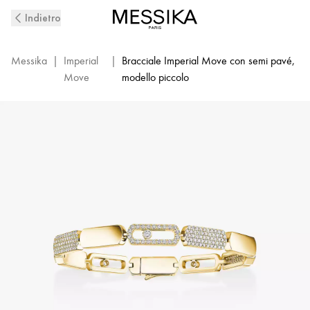
Bracciale
Indietro
con
diamanti
in
Messika
|
Imperial
|
Bracciale Imperial Move con semi pavé,
oro
Move
modello piccolo
giallo
MP
Imperial
Move
|
Messika
13911-
YG