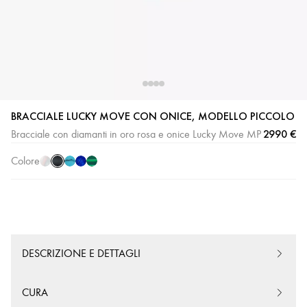
Onice
Madreperla
Turchese
Lapislazzuli
Malachite
BRACCIALE LUCKY MOVE CON ONICE, MODELLO PICCOLO
Bianca
2990 €
Bracciale con diamanti in oro rosa e onice Lucky Move MP
Colore
DESCRIZIONE E DETTAGLI
CURA