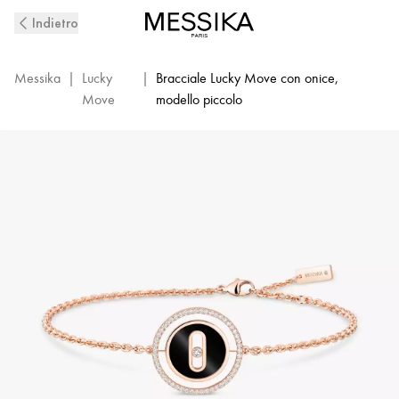
Bracciale
Indietro
con
diamanti
in
Messika
|
Lucky
|
Bracciale Lucky Move con onice,
oro
Move
modello piccolo
rosa
e
onice
Lucky
Move
|
Messika
12318-
PG