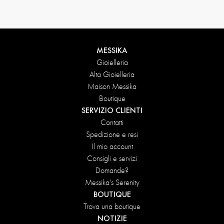
MESSIKA
Gioielleria
Alta Gioielleria
Maison Messika
Boutique
SERVIZIO CLIENTI
Contatti
Spedizione e resi
Il mio account
Consigli e servizi
Domande?
Messika's Serenity
BOUTIQUE
Trova una boutique
NOTIZIE