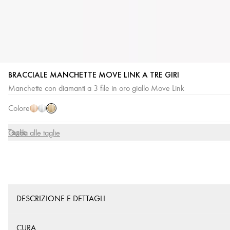
BRACCIALE MANCHETTE MOVE LINK A TRE GIRI
Oro
Oro
Oro
Manchette con diamanti a 3 file in oro giallo Move Link
giallo
rosa
bianco
Colore
Taglia
Guida alle taglie
DESCRIZIONE E DETTAGLI
CURA