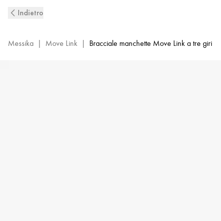
Manchette
Indietro
con
diamanti
a
Messika
|
Move Link
|
Bracciale manchette Move Link a tre giri
3
file
in
oro
giallo
Move
Link
|
Messika
13512-
YG