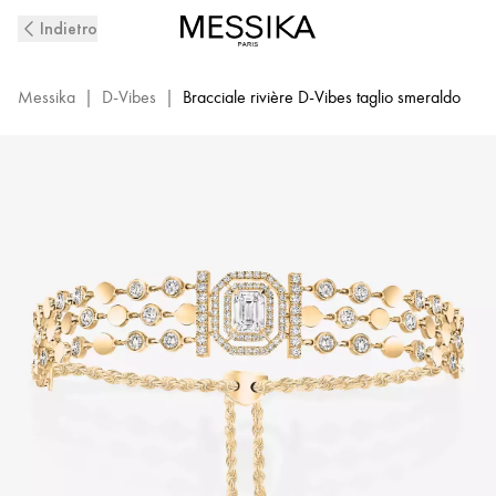
Bracciale
Indietro
con
diamanti
in
Messika
|
D-Vibes
|
Bracciale rivière D-Vibes taglio smeraldo
oro
giallo
D-
Vibes
|
Messika
12433-
YG