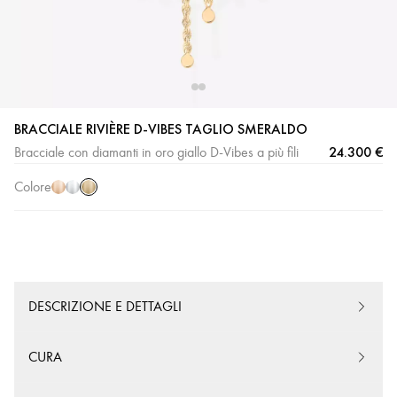
BRACCIALE RIVIÈRE D-VIBES TAGLIO SMERALDO
Oro
Oro
Oro
24.300 €
Bracciale con diamanti in oro giallo D-Vibes a più fili
giallo
rosa
bianco
Colore
DESCRIZIONE E DETTAGLI
CURA