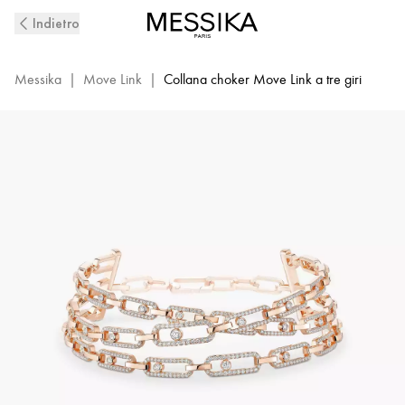
Collana
Indietro
di
diamanti
a
Messika
|
Move Link
|
Collana choker Move Link a tre giri
3
giri
in
oro
rosa
Move
Link
|
Messika
14437-
PG