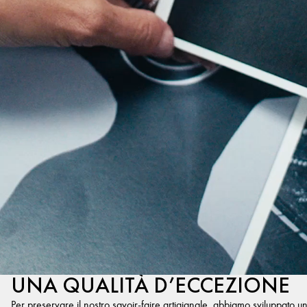
UNA QUALITÀ D’ECCEZIONE
Per preservare il nostro savoir-faire artigianale, abbiamo sviluppato u