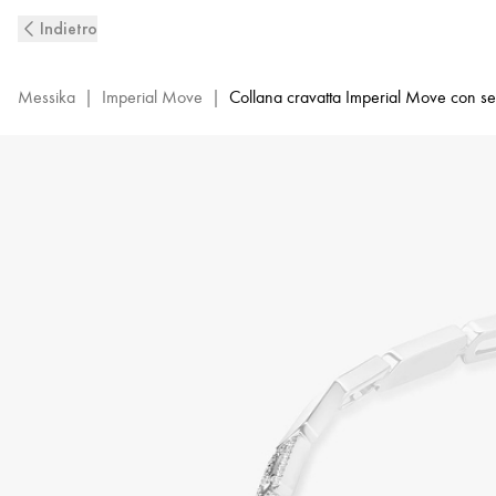
Collana
Indietro
con
diamanti
in
Messika
|
Imperial Move
|
Collana cravatta Imperial Move con s
oro
bianco
MG
Imperial
Move
|
Messika
13726-
WG