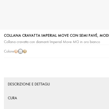
COLLANA CRAVATTA IMPERIAL MOVE CON SEMI PAVÉ, MOD
Oro
Oro
Oro
Collana cravatta con diamanti Imperial Move MG in oro bianco
bianco
rosa
giallo
Colore
DESCRIZIONE E DETTAGLI
CURA