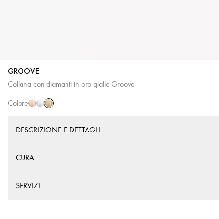
GROOVE
Oro
Oro
Oro
Collana con diamanti in oro giallo Groove
giallo
rosa
bianco
Colore
DESCRIZIONE E DETTAGLI
CURA
SERVIZI