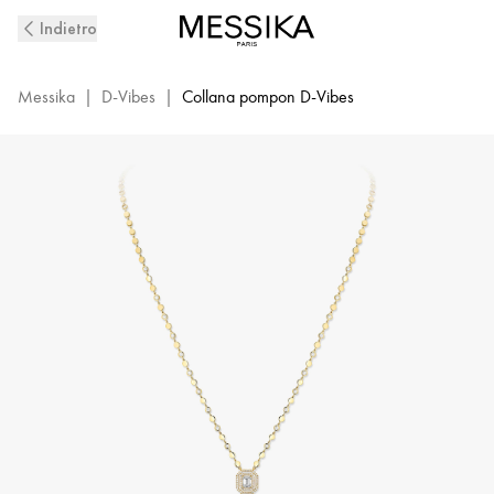
Collana
Indietro
con
diamanti
pompon
Messika
|
D-Vibes
|
Collana pompon D-Vibes
in
oro
giallo
D-
Vibes
|
Messika
13175-
YG