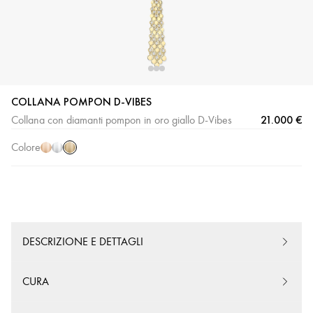
COLLANA POMPON D-VIBES
Oro
Oro
Oro
21.000 €
Collana con diamanti pompon in oro giallo D-Vibes
giallo
rosa
bianco
Colore
DESCRIZIONE E DETTAGLI
CURA