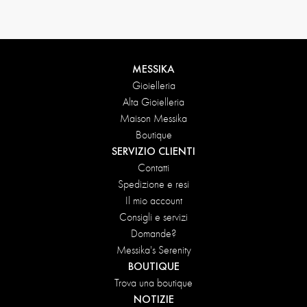
MESSIKA
Gioielleria
Alta Gioielleria
Maison Messika
Boutique
SERVIZIO CLIENTI
Contatti
Spedizione e resi
Il mio account
Consigli e servizi
Domande?
Messika's Serenity
BOUTIQUE
Trova una boutique
NOTIZIE