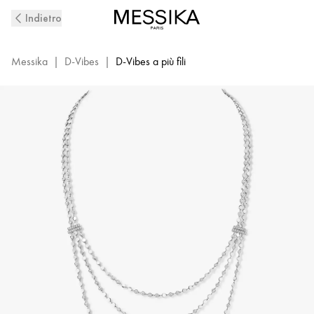
Collana
Indietro
lunga
con
diamanti
Messika
|
D-Vibes
|
D-Vibes a più fili
in
oro
bianco
D-
Vibes
|
Messika
12435-
WG