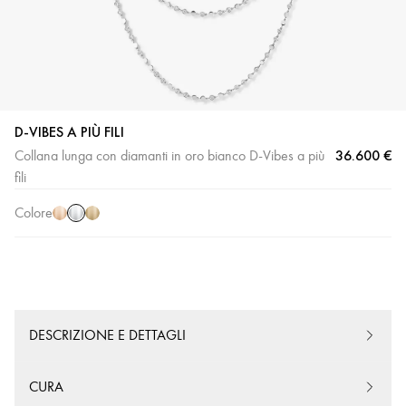
D-VIBES A PIÙ FILI
36.600 €
Collana lunga con diamanti in oro bianco D-Vibes a più
Oro
Oro
Oro
fili
bianco
rosa
giallo
Colore
DESCRIZIONE E DETTAGLI
CURA