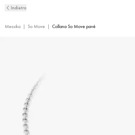
Collana
Indietro
con
pavé
di
Messika
|
So Move
|
Collana So Move pavé
diamanti
in
oro
bianco
So
Move
|
Messika
12945-
WG