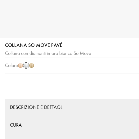
COLLANA SO MOVE PAVÉ
Oro
Oro
Oro
Collana con diamanti in oro bianco So Move
bianco
rosa
giallo
Colore
DESCRIZIONE E DETTAGLI
CURA