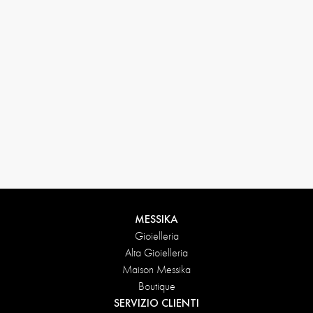
33 1 78 42 12 32
conciergerie@messikagroup.com
Condizioni di reso
MESSIKA
Gioielleria
Alta Gioielleria
Maison Messika
Boutique
SERVIZIO CLIENTI