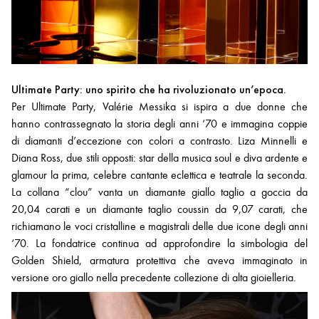
Ultimate Party: uno spirito che ha rivoluzionato un’epoca.
Per Ultimate Party, Valérie Messika si ispira a due donne che
hanno contrassegnato la storia degli anni ‘70 e immagina coppie
di diamanti d’eccezione con colori a contrasto. Liza Minnelli e
Diana Ross, due stili opposti: star della musica soul e diva ardente e
glamour la prima, celebre cantante eclettica e teatrale la seconda.
La collana “clou” vanta un diamante giallo taglio a goccia da
20,04 carati e un diamante taglio coussin da 9,07 carati, che
richiamano le voci cristalline e magistrali delle due icone degli anni
‘70. La fondatrice continua ad approfondire la simbologia del
Golden Shield, armatura protettiva che aveva immaginato in
versione oro giallo nella precedente collezione di alta gioielleria.