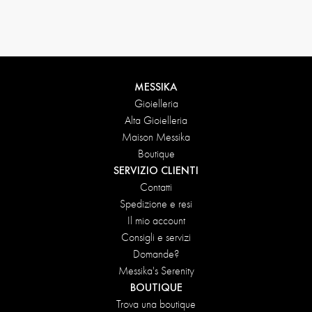
Condizioni di reso
MESSIKA
Gioielleria
Alta Gioielleria
Maison Messika
Boutique
SERVIZIO CLIENTI
Contatti
Spedizione e resi
Il mio account
Consigli e servizi
Domande?
Messika's Serenity
BOUTIQUE
Trova una boutique