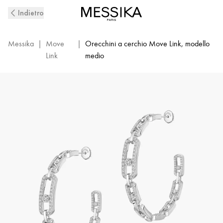
Orecchini
Indietro
a
cerchio
con
Messika
|
Move
|
Orecchini a cerchio Move Link, modello
diamanti
Link
medio
in
oro
bianco
Move
Link
|
Messika
12362-
WG