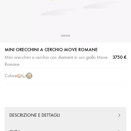
MINI ORECCHINI A CERCHIO MOVE ROMANE
Oro
Oro
Oro
3750 €
Mini orecchini a cerchio con diamanti in oro giallo Move
giallo
rosa
bianco
Romane
Colore
DESCRIZIONE E DETTAGLI