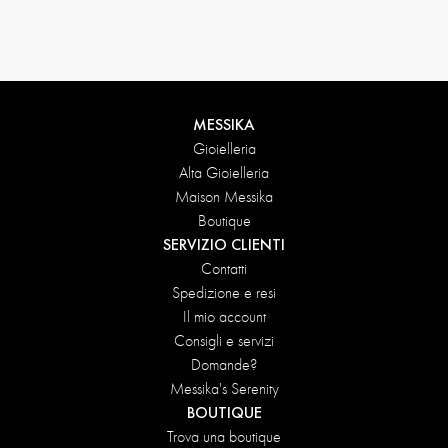
Condizioni di reso
MESSIKA
Gioielleria
Alta Gioielleria
Maison Messika
Boutique
SERVIZIO CLIENTI
Contatti
Spedizione e resi
Il mio account
Consigli e servizi
Domande?
Messika's Serenity
BOUTIQUE
Trova una boutique