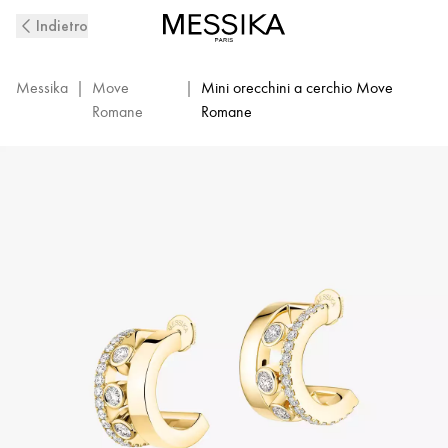
Mini
Indietro
orecchini
a
cerchio
Messika
|
Move
|
Mini orecchini a cerchio Move
in
Romane
Romane
oro
giallo
con
diamanti
Move
Romane
|
Messika
07178-
YG