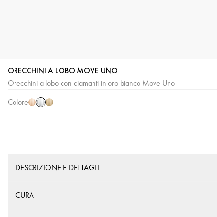
ORECCHINI A LOBO MOVE UNO
Oro
Oro
Oro
Orecchini a lobo con diamanti in oro bianco Move Uno
bianco
rosa
giallo
Colore
DESCRIZIONE E DETTAGLI
CURA