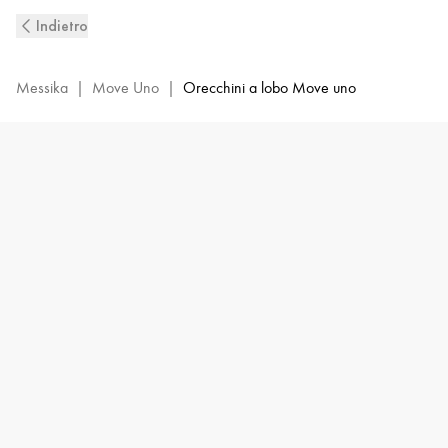
Orecchini
Indietro
a
lobo
con
Messika
|
Move Uno
|
Orecchini a lobo Move uno
diamanti
in
oro
bianco
Move
Uno
|
Messika
12305-
WG