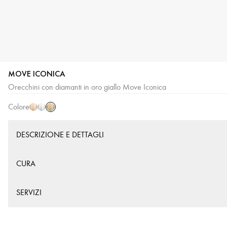
MOVE ICONICA
Oro
Oro
Oro
Orecchini con diamanti in oro giallo Move Iconica
giallo
rosa
bianco
Colore
DESCRIZIONE E DETTAGLI
CURA
SERVIZI