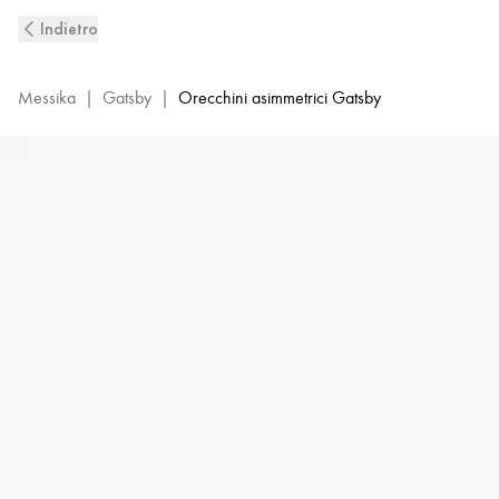
Orecchini
Indietro
multi-
cerchio
con
Messika
|
Gatsby
|
Orecchini asimmetrici Gatsby
diamanti
in
oro
rosa
Gatsby
|
Messika
06503-
PG