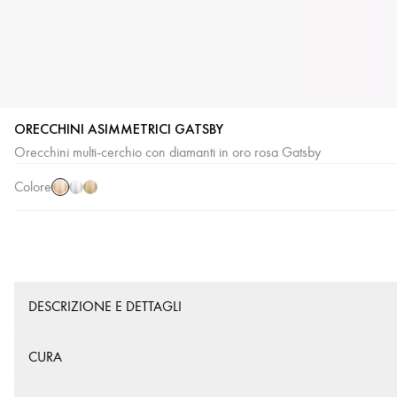
ORECCHINI ASIMMETRICI GATSBY
Oro
Oro
Oro
Orecchini multi-cerchio con diamanti in oro rosa Gatsby
rosa
bianco
giallo
Colore
DESCRIZIONE E DETTAGLI
CURA