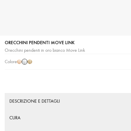
ORECCHINI PENDENTI MOVE LINK
Oro
Oro
Oro
Orecchini pendenti in oro bianco Move Link
bianco
rosa
giallo
Colore
DESCRIZIONE E DETTAGLI
CURA