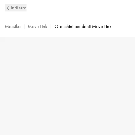
Orecchini
Indietro
pendenti
con
diamanti
Messika
|
Move Link
|
Orecchini pendenti Move Link
in
oro
bianco
Move
Link
|
Messika
12011-
WG