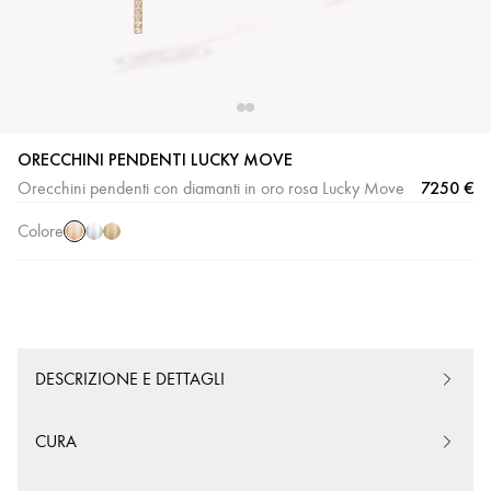
ORECCHINI PENDENTI LUCKY MOVE
Oro
Oro
Oro
7250 €
Orecchini pendenti con diamanti in oro rosa Lucky Move
rosa
bianco
giallo
Colore
DESCRIZIONE E DETTAGLI
CURA