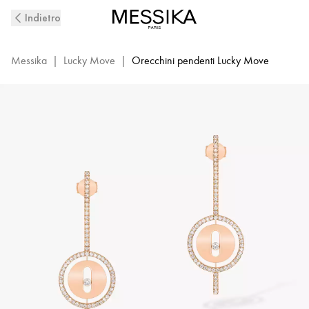
Orecchini
Indietro
pendenti
con
diamanti
Messika
|
Lucky Move
|
Orecchini pendenti Lucky Move
in
oro
rosa
Lucky
Move
|
Messika
7516-
PG