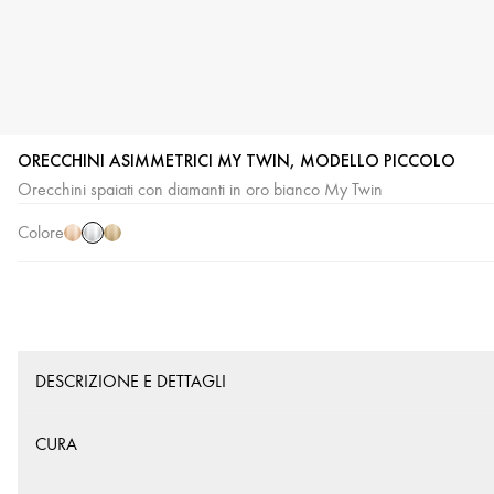
ORECCHINI ASIMMETRICI MY TWIN, MODELLO PICCOLO
Oro
Oro
Oro
Orecchini spaiati con diamanti in oro bianco My Twin
bianco
rosa
giallo
Colore
DESCRIZIONE E DETTAGLI
CURA