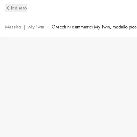
Orecchini
Indietro
spaiati
con
diamanti
Messika
|
My Twin
|
Orecchini asimmetrici My Twin, modello picc
in
oro
bianco
My
Twin
|
Messika
07004-
WG