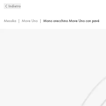
Orecchino
Indietro
con
diamanti
in
Messika
|
Move Uno
|
Mono orecchino Move Uno con pavé
oro
rosa
Move
Uno
|
Messika
10007-
PG