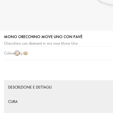
MONO ORECCHINO MOVE UNO CON PAVÉ
Oro
Oro
Oro
Orecchino con diamanti in oro rosa Move Uno
rosa
bianco
giallo
Colore
DESCRIZIONE E DETTAGLI
CURA