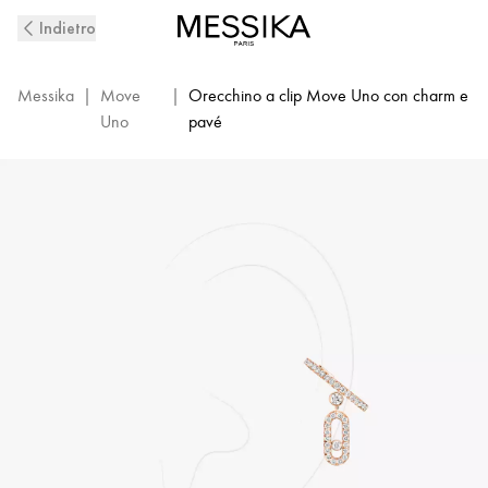
Mono
Indietro
orecchino
con
diamanti
Messika
|
Move
|
Orecchino a clip Move Uno con charm e
in
Uno
pavé
oro
rosa
Move
Uno
|
Messika
11162-
PG