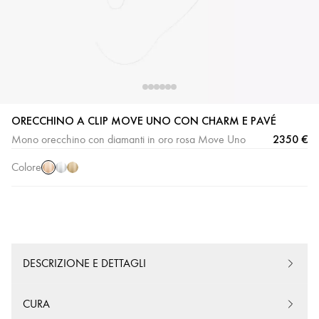
Oro
Oro
Oro
ORECCHINO A CLIP MOVE UNO CON CHARM E PAVÉ
rosa
bianco
giallo
2350 €
Mono orecchino con diamanti in oro rosa Move Uno
Colore
DESCRIZIONE E DETTAGLI
CURA