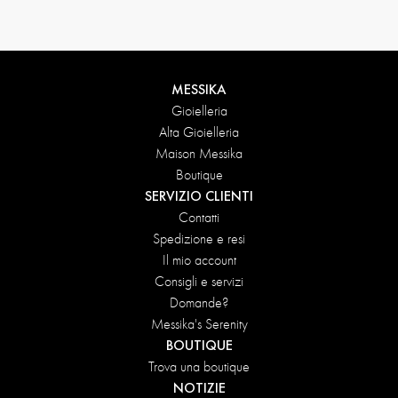
MESSIKA
Gioielleria
Alta Gioielleria
Maison Messika
Boutique
SERVIZIO CLIENTI
Contatti
Spedizione e resi
Il mio account
Consigli e servizi
Domande?
Messika's Serenity
BOUTIQUE
Trova una boutique
NOTIZIE