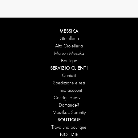
MESSIKA
Gioielleria
Alta Gioielleria
Maison Messika
Boutique
SERVIZIO CLIENTI
Contatti
Spedizione e resi
Il mio account
Consigli e servizi
Domande?
Messika's Serenity
BOUTIQUE
Trova una boutique
NOTIZIE