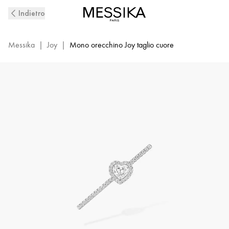
Mono
Indietro
orecchino
con
pavé
Messika
|
Joy
|
Mono orecchino Joy taglio cuore
di
diamanti
in
oro
bianco
Joy
Coeur
|
Messika
11433-
WG