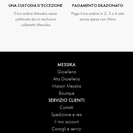
UNA CUSTODIA D’ECCEZIONE
PAGAMENTO DILAZIONATO
Il tuo ordine Messika viene
Paga il tuo ordine in 2, 3 o 4 rate
sublimato da un esclusivo
senza spese con Alma
cofanetto Messika
MESSIKA
Gioielleria
Alta Gioielleria
Maison Messika
Boutique
SERVIZIO CLIENTI
Contatti
Spedizione e resi
Il mio account
Consigli e servizi