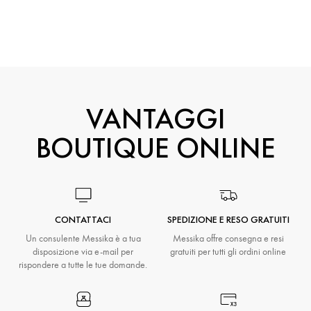
VANTAGGI
BOUTIQUE ONLINE
CONTATTACI
SPEDIZIONE E RESO GRATUITI
Un consulente Messika è a tua
Messika offre consegna e resi
disposizione via e-mail per
gratuiti per tutti gli ordini online
rispondere a tutte le tue domande.