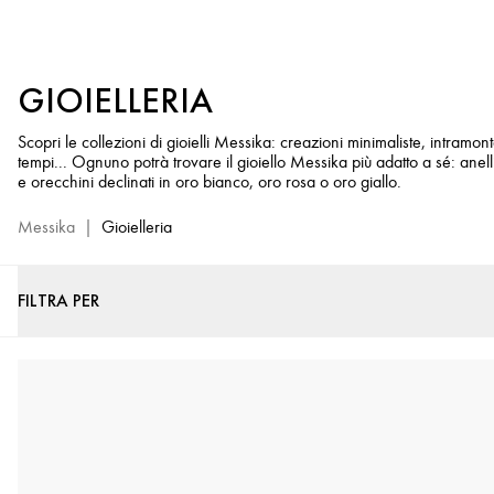
Gioielleria
e
gioielli
GIOIELLERIA
con
diamanti
Scopri le collezioni di gioielli Messika: creazioni minimaliste, intramont
-
tempi... Ognuno potrà trovare il gioiello Messika più adatto a sé: anelli
Messika
e orecchini declinati in oro bianco, oro rosa o oro giallo.
Sito
Ufficiale
Messika
|
Gioielleria
FILTRA PER