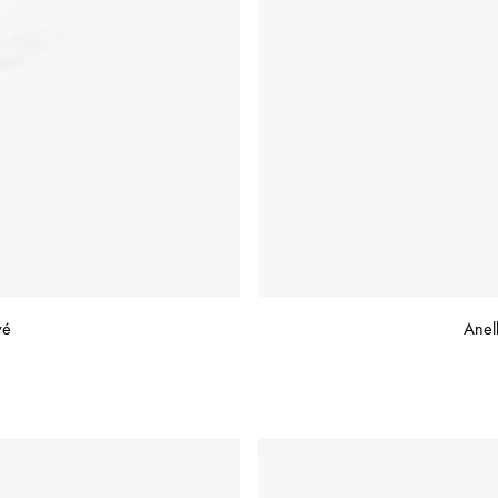
vé
Anel