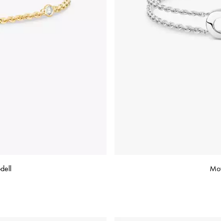
dell
Mov