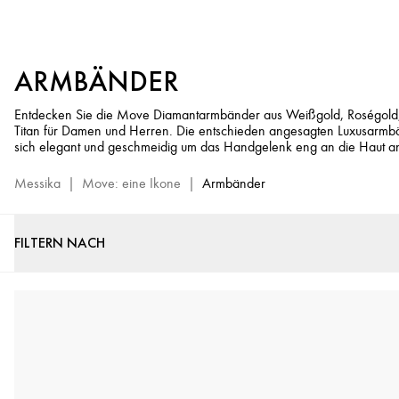
Diamantarmbänder
für
Damen
ARMBÄNDER
&
Herren
Entdecken Sie die Move Diamantarmbänder aus Weißgold, Roségold
–
Titan für Damen und Herren. Die entschieden angesagten Luxusarm
Move
sich elegant und geschmeidig um das Handgelenk eng an die Haut a
Schmuckkollektion
Messika
|
Move: eine Ikone
|
Armbänder
FILTERN NACH